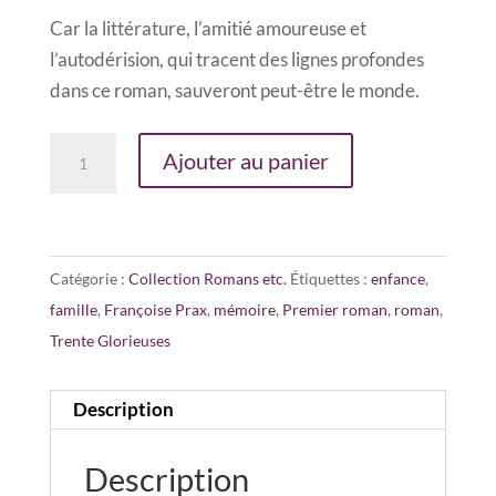
Car la littérature, l’amitié amoureuse et
l’autodérision, qui tracent des lignes profondes
dans ce roman, sauveront peut-être le monde.
quantité
Ajouter au panier
de
Trois
Mille
Roses
Catégorie :
Collection Romans etc.
Étiquettes :
enfance
,
famille
,
Françoise Prax
,
mémoire
,
Premier roman
,
roman
,
Trente Glorieuses
Description
Description