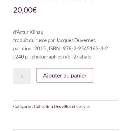
20,00
€
d’Artur Klinau
traduit du russe par Jacques Duvernet.
parution : 2015 ; ISBN : 978-2-9545163-3-2
; 240 p. ; photographies n/b ; 2 rabats
quantité
Ajouter au panier
de
Minsk
cité
de
Catégorie :
Collection Des villes et des vies
rêve