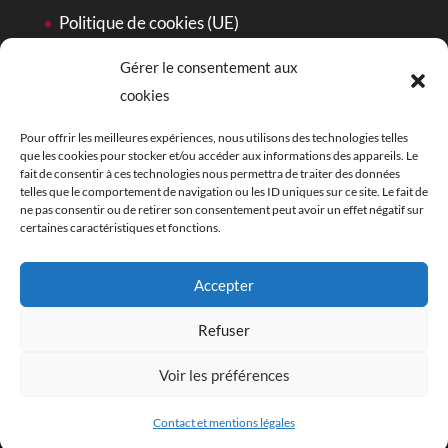
Politique de cookies (UE)
Gérer le consentement aux
Signes et Balises sur les réseaux
cookies
Facebook
Pour offrir les meilleures expériences, nous utilisons des technologies telles
que les cookies pour stocker et/ou accéder aux informations des appareils. Le
Instagram
fait de consentir à ces technologies nous permettra de traiter des données
telles que le comportement de navigation ou les ID uniques sur ce site. Le fait de
ne pas consentir ou de retirer son consentement peut avoir un effet négatif sur
certaines caractéristiques et fonctions.
Accepter
Refuser
Voir les préférences
© Signes et balises 2021
Contact et mentions légales